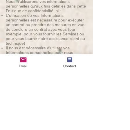
Nous n'utiliserons vos informations
personnelles qu'aux fins définies dans cette
Politique de confidentialité, si :
L'utilisation de vos Informations
personnelles est nécessaire pour exécuter
un contrat ou prendre des mesures en vue
de conclure un contrat avec vous (par
exemple, pour vous fournir les Services ou
pour vous fournir notre assistance client ou
technique)
Il nous est nécessaire d'utiliser vos
Informations personnelles pour nous
conformer à une obligation légale ou
réglementaire pertinente
Email
Contact
Il nous est nécessaire d’utiliser vos
Informations personnelles pour nos intérêts
légitimes en tant qu'entreprise, à condition
que cette utilisation soit à tout moment
proportionnée et respectueuse de vos
droits à la vie privée.
Si vous résidez dans l'UE, vous pouvez :
Demander à recevoir la confirmation que
des Informations personnelles vous
concernant sont traitées ou non, et accéder
aux Informations personnelles que nous
stockons vous concernant, ainsi qu'à
certaines informations supplémentaires