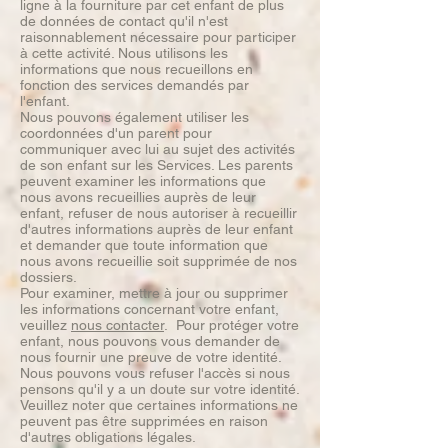
ligne à la fourniture par cet enfant de plus
de données de contact qu'il n'est
raisonnablement nécessaire pour participer
à cette activité. Nous utilisons les
informations que nous recueillons en
fonction des services demandés par
l'enfant.
Nous pouvons également utiliser les
coordonnées d'un parent pour
communiquer avec lui au sujet des activités
de son enfant sur les Services. Les parents
peuvent examiner les informations que
nous avons recueillies auprès de leur
enfant, refuser de nous autoriser à recueillir
d'autres informations auprès de leur enfant
et demander que toute information que
nous avons recueillie soit supprimée de nos
dossiers.
Pour examiner, mettre à jour ou supprimer
les informations concernant votre enfant,
veuillez
nous contacter
. Pour protéger votre
enfant, nous pouvons vous demander de
nous fournir une preuve de votre identité.
Nous pouvons vous refuser l'accès si nous
pensons qu'il y a un doute sur votre identité.
Veuillez noter que certaines informations ne
peuvent pas être supprimées en raison
d'autres obligations légales.