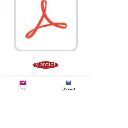
Contact
Email
Contact
"Le meilleur déchet, c'est celui
qu'on ne produit pas !"
®