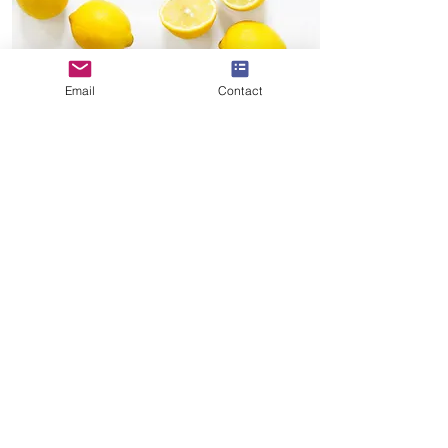
Email
Contact
Santé
Détox citron
Personnalisez ce texte. Ajoutez
votre contenu ou connectez les
données de votre collection.
En lire plus