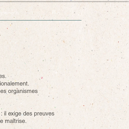
gnements
Plus...
es.
tionalement.
 des organismes
 : il exige des preuves
e maîtrise.